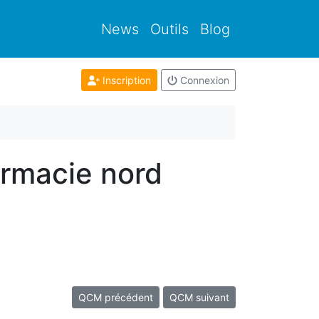
News
Outils
Blog
Inscription
Connexion
armacie nord
QCM précédent
QCM suivant