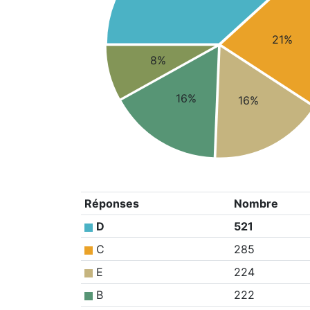
21%
8%
16%
16%
Réponses
Nombre
D
521
C
285
E
224
B
222