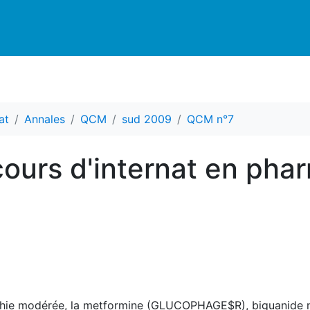
at
Annales
QCM
sud 2009
QCM n°7
ours d'internat en pha
thie modérée, la metformine (GLUCOPHAGE$R), biguanide n