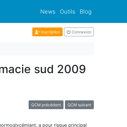
News
Outils
Blog
Inscription
Connexion
rmacie sud 2009
QCM précédent
QCM suivant
ormoglycémiant, a pour risque principal