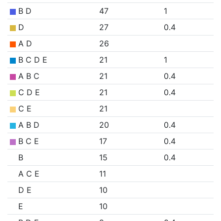
B D
47
1
D
27
0.4
A D
26
B C D E
21
1
A B C
21
0.4
C D E
21
0.4
C E
21
A B D
20
0.4
B C E
17
0.4
B
15
0.4
A C E
11
D E
10
E
10