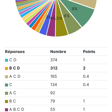
9%
6%
3%
4%
5%
Réponses
Nombre
Points
C D
374
1
B C D
312
2
A C D
165
0.4
C
134
0.4
A C
92
B C
79
1
A B C D
55
1