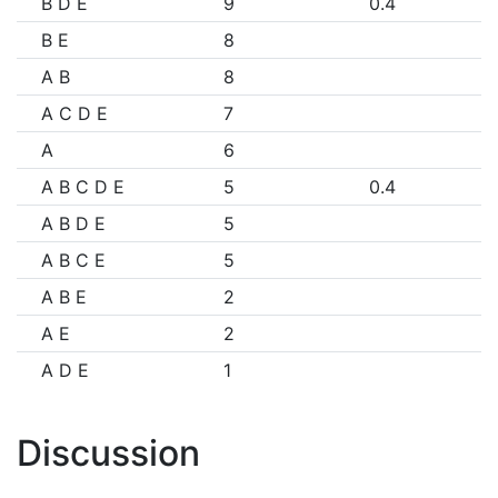
B D E
9
0.4
B E
8
A B
8
A C D E
7
A
6
A B C D E
5
0.4
A B D E
5
A B C E
5
A B E
2
A E
2
A D E
1
Discussion