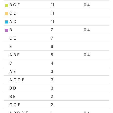
B C E
11
0.4
C D
11
A D
11
B
7
0.4
C E
7
E
6
A B E
5
0.4
D
4
A E
3
A C D E
3
B D
3
B E
2
C D E
2