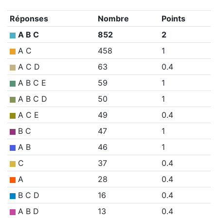
Réponses
Nombre
Points
A B C
852
2
A C
458
1
A C D
63
0.4
A B C E
59
1
A B C D
50
1
A C E
49
0.4
B C
47
1
A B
46
1
C
37
0.4
A
28
0.4
B C D
16
0.4
A B D
13
0.4