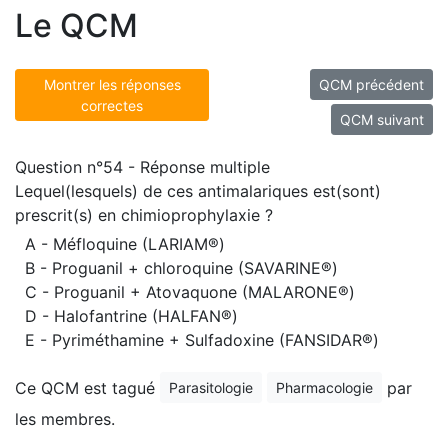
Le QCM
Montrer les réponses
QCM précédent
correctes
QCM suivant
Question n°54 - Réponse multiple
Lequel(lesquels) de ces antimalariques est(sont)
prescrit(s) en chimioprophylaxie ?
A - Méfloquine (LARIAM®)
B - Proguanil + chloroquine (SAVARINE®)
C - Proguanil + Atovaquone (MALARONE®)
D - Halofantrine (HALFAN®)
E - Pyriméthamine + Sulfadoxine (FANSIDAR®)
Ce QCM est tagué
par
Parasitologie
Pharmacologie
les membres.