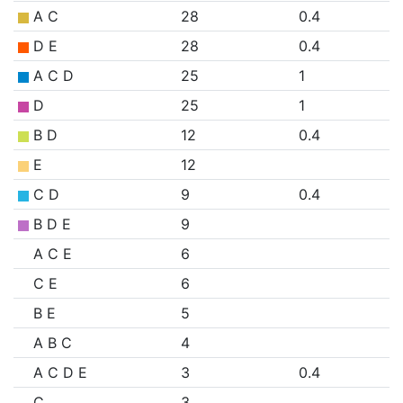
A C
28
0.4
D E
28
0.4
A C D
25
1
D
25
1
B D
12
0.4
E
12
C D
9
0.4
B D E
9
A C E
6
C E
6
B E
5
A B C
4
A C D E
3
0.4
C
3