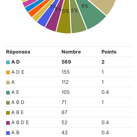
8%
3%
4%
5%
5%
Réponses
Nombre
Points
A D
569
2
A D E
155
1
A
112
1
A E
105
0.4
A B D
71
1
A B E
67
A B D E
52
0.4
A B
43
0.4