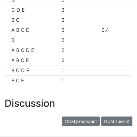
C D E
3
B C
3
A B C D
2
0.4
B
2
A B C D E
2
A B C E
2
B C D E
1
B C E
1
Discussion
QCM précédent
QCM suivant