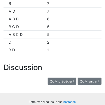
B
7
A D
7
A B D
6
B C D
5
A B C D
5
D
2
B D
1
Discussion
QCM précédent
QCM suivant
Retrouvez MedShake sur
Mastodon
.