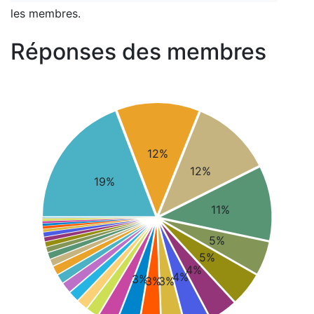
les membres.
Réponses des membres
12%
12%
19%
11%
5%
5%
4%
4%
3%
3%
3%