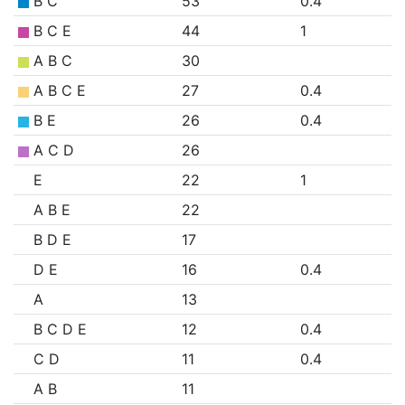
B C
53
0.4
B C E
44
1
A B C
30
A B C E
27
0.4
B E
26
0.4
A C D
26
E
22
1
A B E
22
B D E
17
D E
16
0.4
A
13
B C D E
12
0.4
C D
11
0.4
A B
11