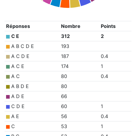
Réponses
Nombre
Points
C E
312
2
A B C D E
193
A C D E
187
0.4
A C E
174
1
A C
80
0.4
A B D E
80
A D E
66
C D E
60
1
A E
56
0.4
C
53
1