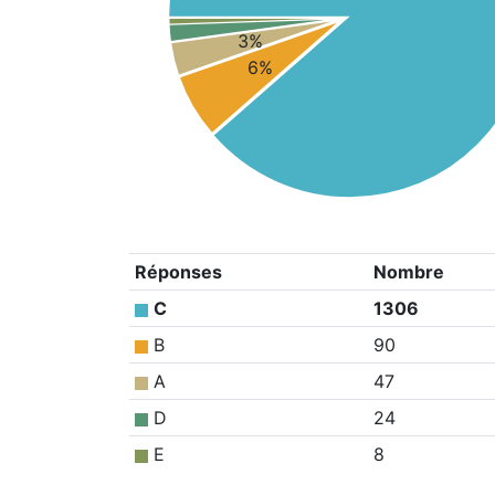
3%
6%
Réponses
Nombre
C
1306
B
90
A
47
D
24
E
8