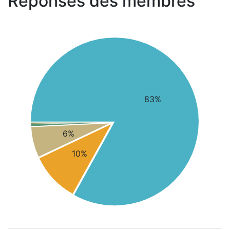
Réponses des membres
83%
6%
10%