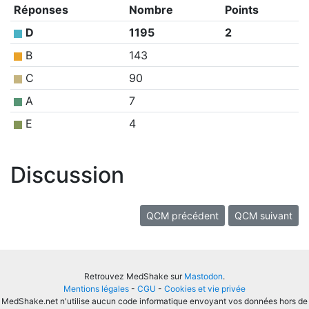
Réponses
Nombre
Points
D
1195
2
B
143
C
90
A
7
E
4
Discussion
QCM précédent
QCM suivant
Retrouvez MedShake sur
Mastodon
.
Mentions légales
-
CGU
-
Cookies et vie privée
MedShake.net n'utilise aucun code informatique envoyant vos données hors de