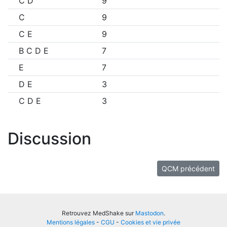
C D
9
C
9
C E
9
B C D E
7
E
7
D E
3
C D E
3
Discussion
QCM précédent
Retrouvez MedShake sur
Mastodon
.
Mentions légales
-
CGU
-
Cookies et vie privée