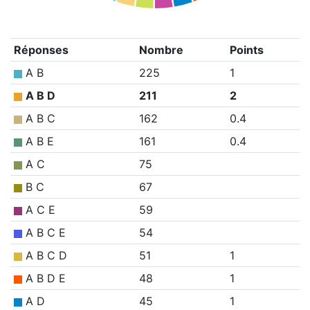
Réponses
Nombre
Points
A B
225
1
A B D
211
2
A B C
162
0.4
A B E
161
0.4
A C
75
B C
67
A C E
59
A B C E
54
A B C D
51
1
A B D E
48
1
A D
45
1