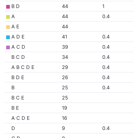
B D
44
1
A
44
0.4
A E
44
A D E
41
0.4
A C D
39
0.4
B C D
34
0.4
A B C D E
29
0.4
B D E
26
0.4
B
25
0.4
B C E
25
B E
19
A C D E
16
D
9
0.4