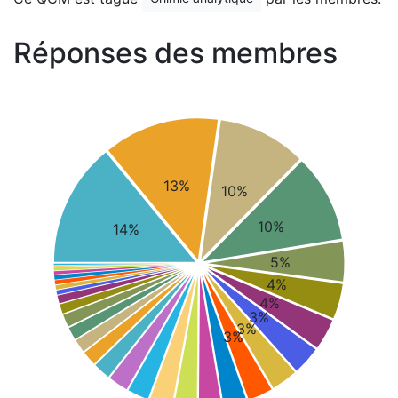
Réponses des membres
13%
10%
10%
14%
5%
4%
4%
3%
3%
3%