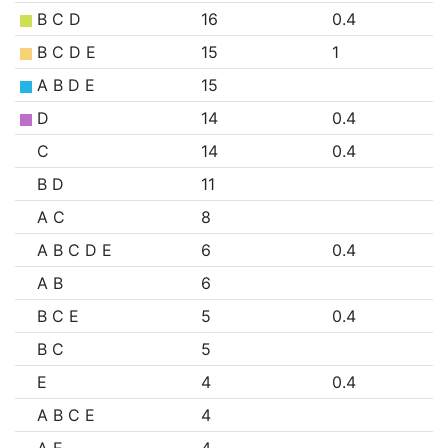
B C D
16
0.4
B C D E
15
1
A B D E
15
D
14
0.4
C
14
0.4
B D
11
A C
8
A B C D E
6
0.4
A B
6
B C E
5
0.4
B C
5
E
4
0.4
A B C E
4