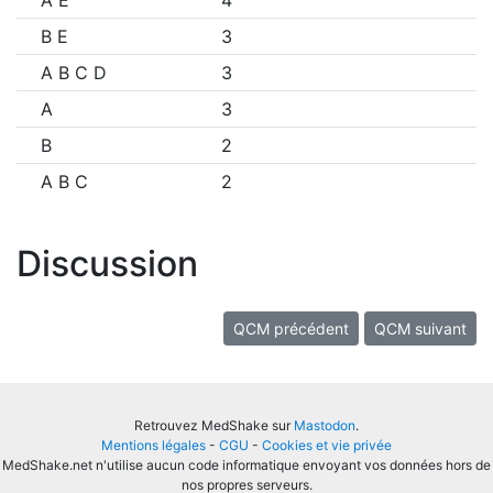
A E
4
B E
3
A B C D
3
A
3
B
2
A B C
2
Discussion
QCM précédent
QCM suivant
Retrouvez MedShake sur
Mastodon
.
Mentions légales
-
CGU
-
Cookies et vie privée
MedShake.net n'utilise aucun code informatique envoyant vos données hors de
nos propres serveurs.