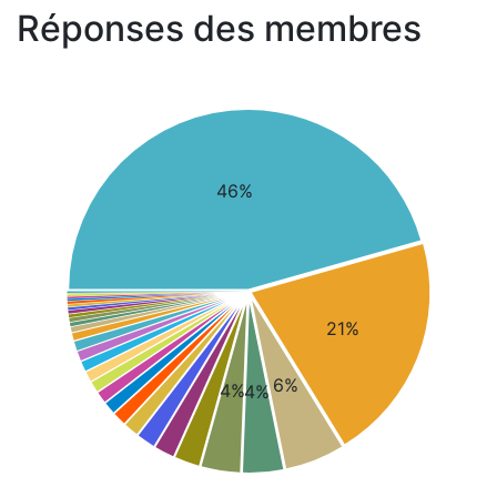
Réponses des membres
46%
21%
6%
4%
4%