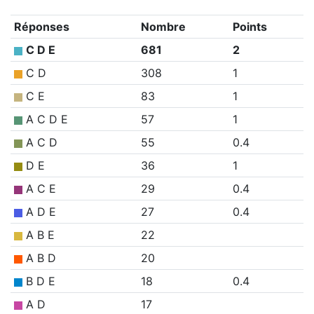
Réponses
Nombre
Points
C D E
681
2
C D
308
1
C E
83
1
A C D E
57
1
A C D
55
0.4
D E
36
1
A C E
29
0.4
A D E
27
0.4
A B E
22
A B D
20
B D E
18
0.4
A D
17