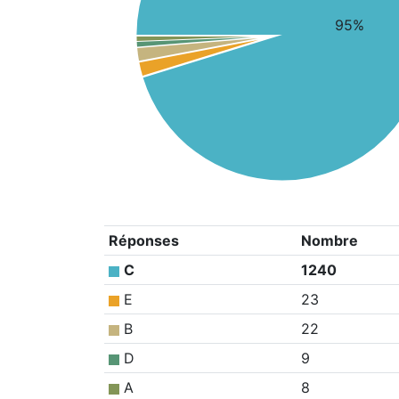
95%
Réponses
Nombre
C
1240
E
23
B
22
D
9
A
8