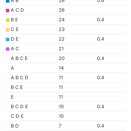
A B
26
0.4
A C D
26
B E
24
0.4
C E
23
D E
22
0.4
A C
21
A B C E
20
0.4
A
14
A B C D
11
0.4
B C E
11
E
11
B C D E
10
0.4
C D E
10
B D
7
0.4