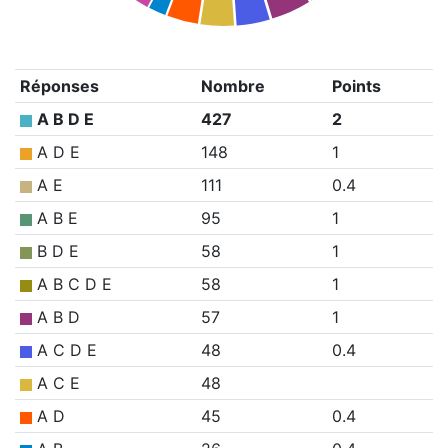
Réponses
Nombre
Points
A B D E
427
2
A D E
148
1
A E
111
0.4
A B E
95
1
B D E
58
1
A B C D E
58
1
A B D
57
1
A C D E
48
0.4
A C E
48
A D
45
0.4