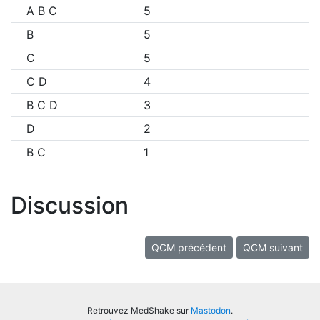
A B C
5
B
5
C
5
C D
4
B C D
3
D
2
B C
1
Discussion
QCM précédent
QCM suivant
Retrouvez MedShake sur
Mastodon
.