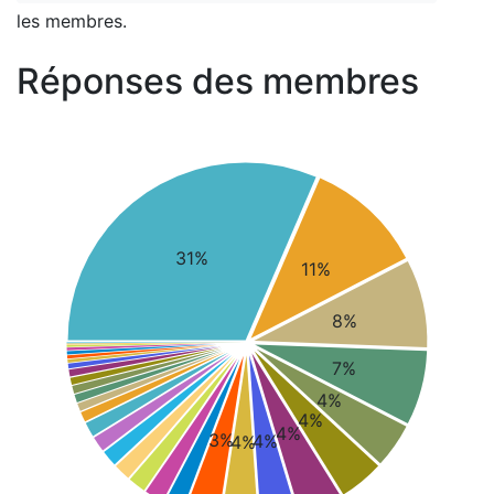
les membres.
Réponses des membres
31%
11%
8%
7%
4%
4%
4%
3%
4%
4%