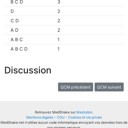
B C D
3
D
2
C D
2
A D
2
A B C
1
A B C D
1
Discussion
QCM précédent
QCM suivant
Retrouvez MedShake sur
Mastodon
.
Mentions légales
-
CGU
-
Cookies et vie privée
MedShake.net n'utilise aucun code informatique envoyant vos données hors de
nos propres serveurs.