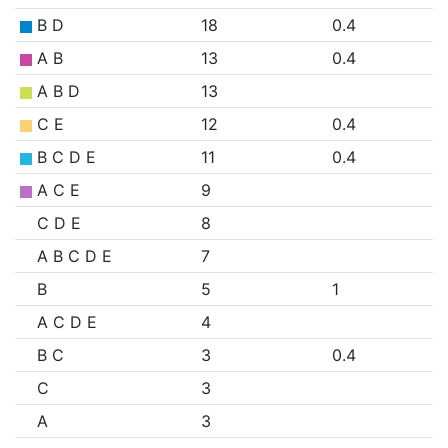
B D
18
0.4
A B
13
0.4
A B D
13
C E
12
0.4
B C D E
11
0.4
A C E
9
C D E
8
A B C D E
7
B
5
1
A C D E
4
B C
3
0.4
C
3
A
3