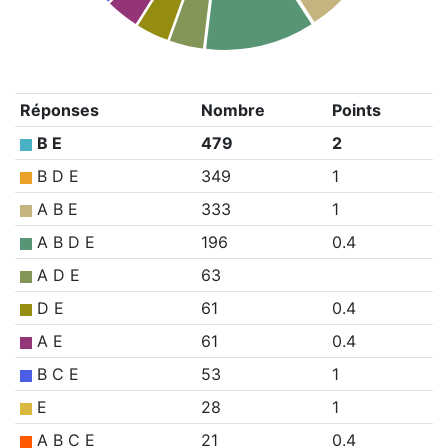
Réponses
Nombre
Points
B E
479
2
B D E
349
1
A B E
333
1
A B D E
196
0.4
A D E
63
D E
61
0.4
A E
61
0.4
B C E
53
1
E
28
1
A B C E
21
0.4