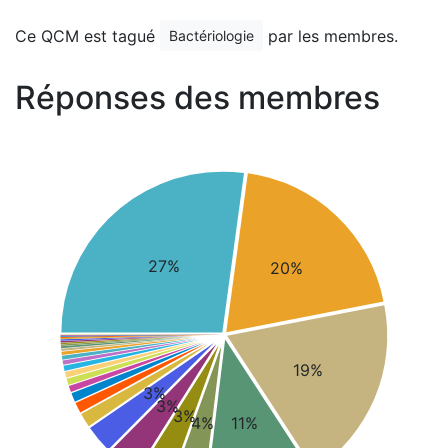
Ce QCM est tagué
par les membres.
Bactériologie
Réponses des membres
27%
20%
19%
3%
3%
3%
4%
11%