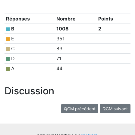
Réponses
Nombre
Points
B
1008
2
E
351
C
83
D
71
A
44
Discussion
QCM précédent
QCM suivant