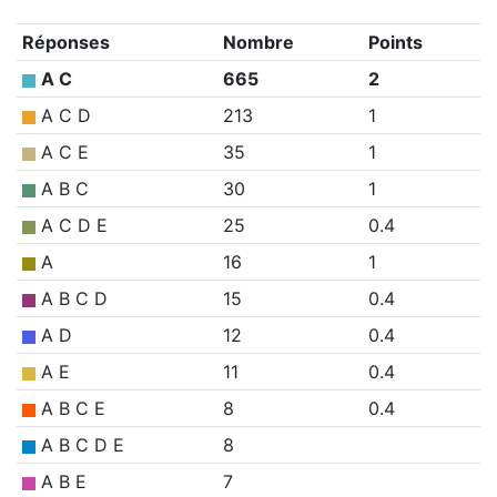
Réponses
Nombre
Points
A C
665
2
A C D
213
1
A C E
35
1
A B C
30
1
A C D E
25
0.4
A
16
1
A B C D
15
0.4
A D
12
0.4
A E
11
0.4
A B C E
8
0.4
A B C D E
8
A B E
7