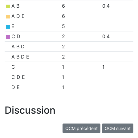
A B
6
0.4
A D E
6
E
5
C D
2
0.4
A B D
2
A B D E
2
C
1
1
C D E
1
D E
1
Discussion
QCM précédent
QCM suivant