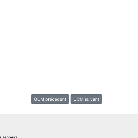
QCM précédent
QCM suivant
s serveurs.