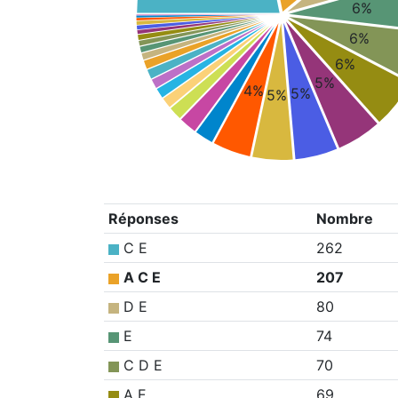
6%
6%
6%
5%
4%
5%
5%
Réponses
Nombre
C E
262
A C E
207
D E
80
E
74
C D E
70
A E
69