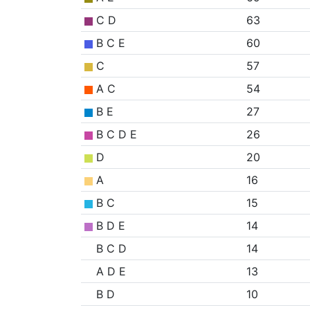
C D
63
B C E
60
C
57
A C
54
B E
27
B C D E
26
D
20
A
16
B C
15
B D E
14
B C D
14
A D E
13
B D
10