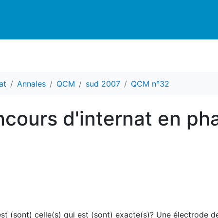
at
Annales
QCM
sud 2007
QCM n°32
cours d'internat en ph
est (sont) celle(s) qui est (sont) exacte(s)? Une électrode d