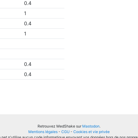
0.4
1
0.4
1
0.4
0.4
Retrouvez MedShake sur
Mastodon
.
Mentions légales
-
CGU
-
Cookies et vie privée
et n'utilise aucun code informatique envoyant vos données hors de nos propre