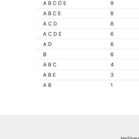
A B C D E
9
A B C E
8
A C D
8
A C D E
6
A D
6
B
6
A B C
4
A B E
3
A B
1
MedShake.n