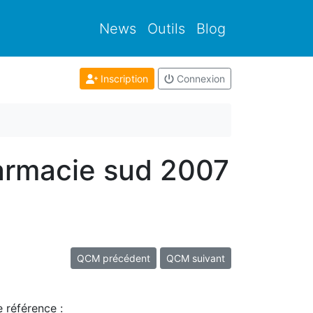
News
Outils
Blog
Inscription
Connexion
armacie sud 2007
QCM précédent
QCM suivant
e référence :