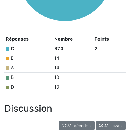
Réponses
Nombre
Points
C
973
2
E
14
A
14
B
10
D
10
Discussion
QCM précédent
QCM suivant