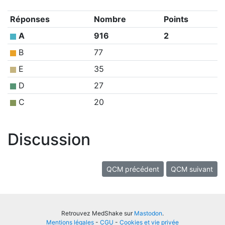
Réponses
Nombre
Points
A
916
2
B
77
E
35
D
27
C
20
Discussion
QCM précédent
QCM suivant
Retrouvez MedShake sur
Mastodon
.
Mentions légales
-
CGU
-
Cookies et vie privée