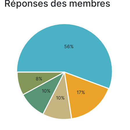
Réponses des membres
56%
8%
10%
17%
10%