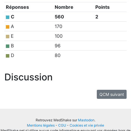
Réponses
Nombre
Points
C
560
2
A
170
E
100
B
96
D
80
Discussion
QCM suivant
Retrouvez MedShake sur
Mastodon
.
Mentions légales
-
CGU
-
Cookies et vie privée
MedShake.net n'utilise aucun code informatique envoyant vos données hors de