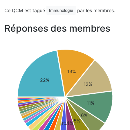
Ce QCM est tagué
par les membres.
Immunologie
Réponses des membres
13%
22%
12%
11%
6%
5%
4%
3%