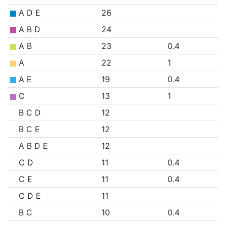
A D E
26
A B D
24
A B
23
0.4
A
22
1
A E
19
0.4
C
13
1
B C D
12
B C E
12
A B D E
12
C D
11
0.4
C E
11
0.4
C D E
11
B C
10
0.4