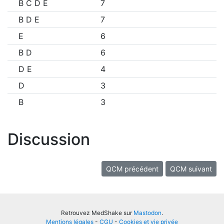
B C D E
7
B D E
7
E
6
B D
6
D E
4
D
3
B
3
Discussion
QCM précédent
QCM suivant
Retrouvez MedShake sur
Mastodon
.
Mentions légales
-
CGU
-
Cookies et vie privée