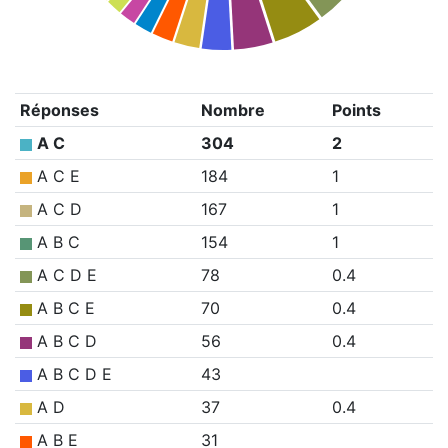
Réponses
Nombre
Points
A C
304
2
A C E
184
1
A C D
167
1
A B C
154
1
A C D E
78
0.4
A B C E
70
0.4
A B C D
56
0.4
A B C D E
43
A D
37
0.4
A B E
31