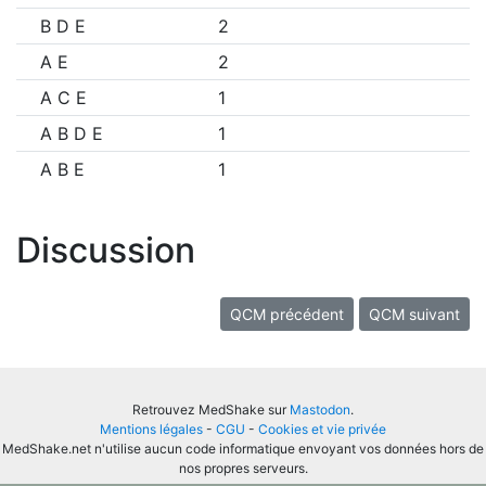
B D E
2
A E
2
A C E
1
A B D E
1
A B E
1
Discussion
QCM précédent
QCM suivant
Retrouvez MedShake sur
Mastodon
.
Mentions légales
-
CGU
-
Cookies et vie privée
MedShake.net n'utilise aucun code informatique envoyant vos données hors de
nos propres serveurs.