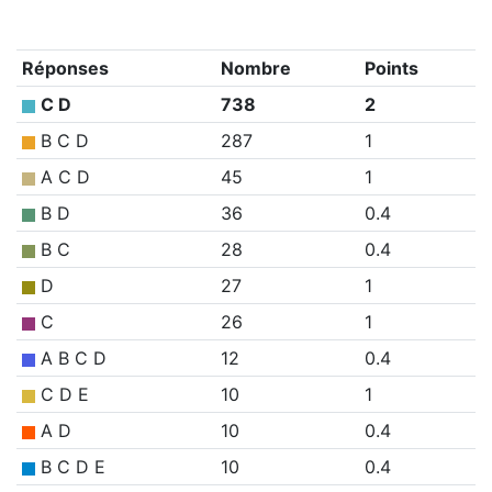
Réponses
Nombre
Points
C D
738
2
B C D
287
1
A C D
45
1
B D
36
0.4
B C
28
0.4
D
27
1
C
26
1
A B C D
12
0.4
C D E
10
1
A D
10
0.4
B C D E
10
0.4