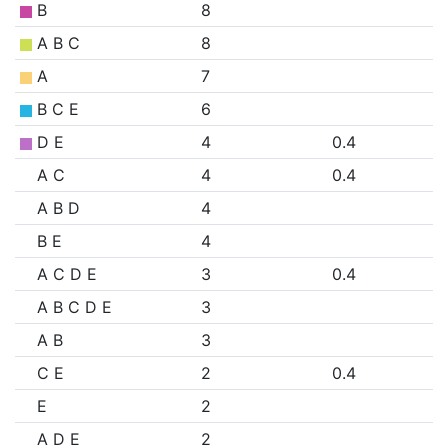
B
8
A B C
8
A
7
B C E
6
D E
4
0.4
A C
4
0.4
A B D
4
B E
4
A C D E
3
0.4
A B C D E
3
A B
3
C E
2
0.4
E
2
A D E
2