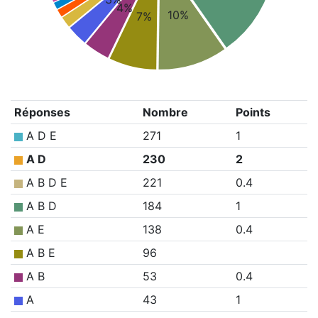
4%
10%
7%
Réponses
Nombre
Points
A D E
271
1
A D
230
2
A B D E
221
0.4
A B D
184
1
A E
138
0.4
A B E
96
A B
53
0.4
A
43
1