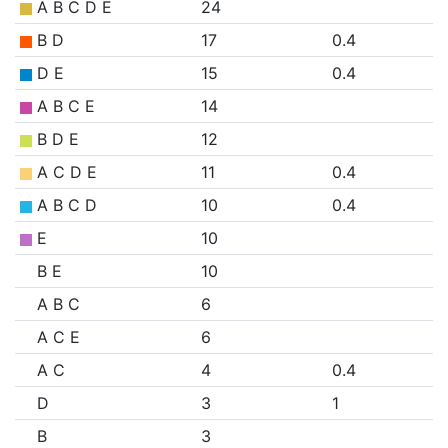
A B C D E
24
B D
17
0.4
D E
15
0.4
A B C E
14
B D E
12
A C D E
11
0.4
A B C D
10
0.4
E
10
B E
10
A B C
6
A C E
6
A C
4
0.4
D
3
1
B
3