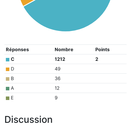
Réponses
Nombre
Points
C
1212
2
D
49
B
36
A
12
E
9
Discussion