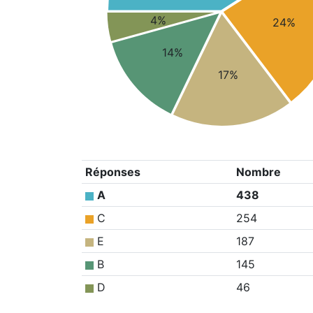
4%
24%
14%
17%
Réponses
Nombre
A
438
C
254
E
187
B
145
D
46