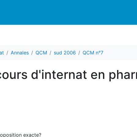
at
Annales
QCM
sud 2006
QCM n°7
ours d'internat en pha
roposition exacte?