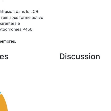
diffusion dans le LCR
e rein sous forme active
parentérale
 cytochromes P450
membres.
es
Discussion