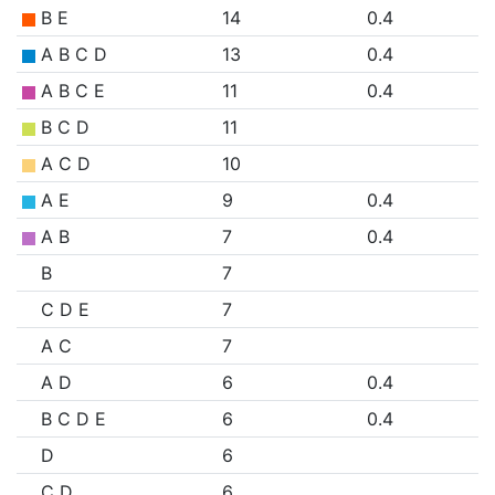
B E
14
0.4
A B C D
13
0.4
A B C E
11
0.4
B C D
11
A C D
10
A E
9
0.4
A B
7
0.4
B
7
C D E
7
A C
7
A D
6
0.4
B C D E
6
0.4
D
6
C D
6