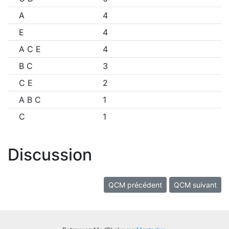
A
4
E
4
A C E
4
B C
3
C E
2
A B C
1
C
1
Discussion
QCM précédent
QCM suivant