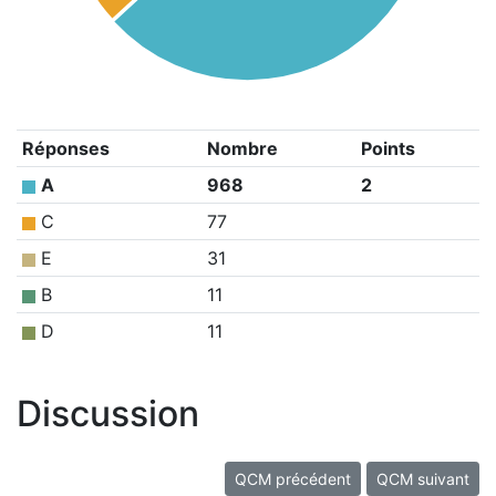
Réponses
Nombre
Points
A
968
2
C
77
E
31
B
11
D
11
Discussion
QCM précédent
QCM suivant