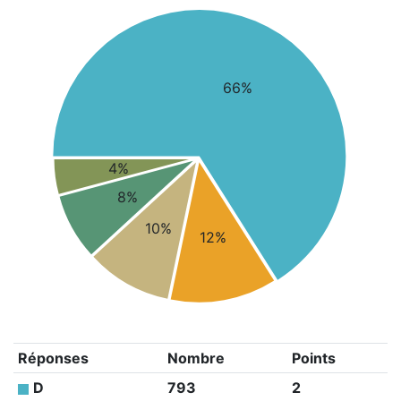
66%
4%
8%
10%
12%
Réponses
Nombre
Points
D
793
2