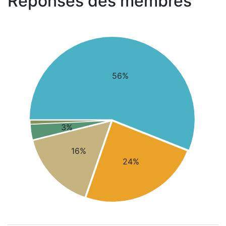
Réponses des membres
56%
3%
16%
24%