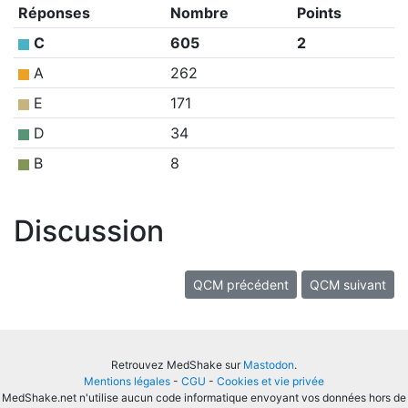
Réponses
Nombre
Points
C
605
2
A
262
E
171
D
34
B
8
Discussion
QCM précédent
QCM suivant
Retrouvez MedShake sur
Mastodon
.
Mentions légales
-
CGU
-
Cookies et vie privée
MedShake.net n'utilise aucun code informatique envoyant vos données hors de