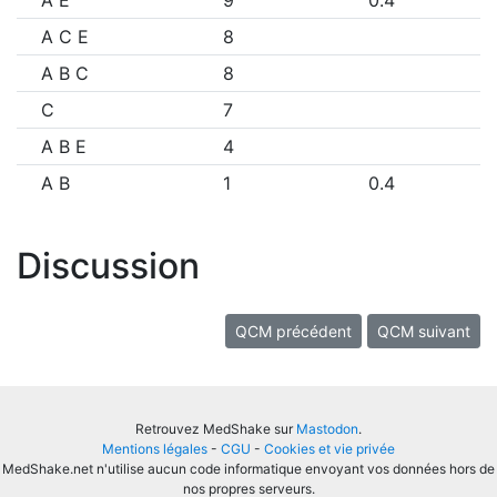
A E
9
0.4
A C E
8
A B C
8
C
7
A B E
4
A B
1
0.4
Discussion
QCM précédent
QCM suivant
Retrouvez MedShake sur
Mastodon
.
Mentions légales
-
CGU
-
Cookies et vie privée
MedShake.net n'utilise aucun code informatique envoyant vos données hors de
nos propres serveurs.