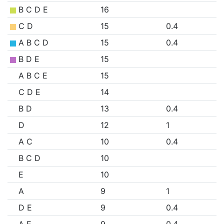
B C D E
16
C D
15
0.4
A B C D
15
0.4
B D E
15
A B C E
15
C D E
14
B D
13
0.4
D
12
1
A C
10
0.4
B C D
10
E
10
A
9
1
D E
9
0.4