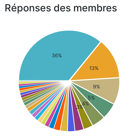
Réponses des membres
36%
13%
9%
5%
4%
3%