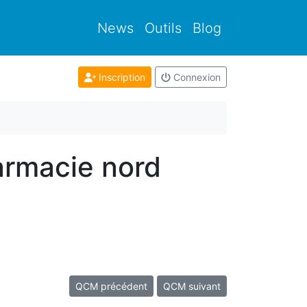
News
Outils
Blog
Inscription
Connexion
armacie nord
QCM précédent
QCM suivant