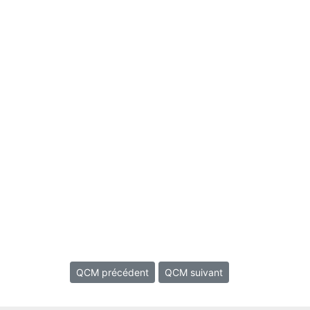
QCM précédent
QCM suivant