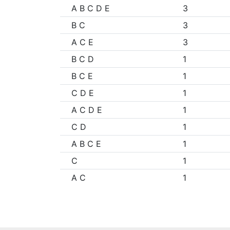
A B C D E
3
B C
3
A C E
3
B C D
1
B C E
1
C D E
1
A C D E
1
C D
1
A B C E
1
C
1
A C
1