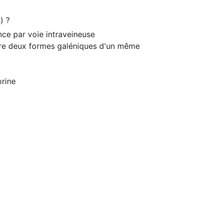
) ?
ence par voie intraveineuse
ntre deux formes galéniques d'un même
orine