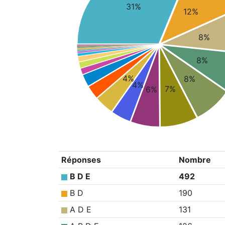
31%
12%
8%
8%
4%
8%
4%
7%
6%
Réponses
Nombre
B D E
492
B D
190
A D E
131