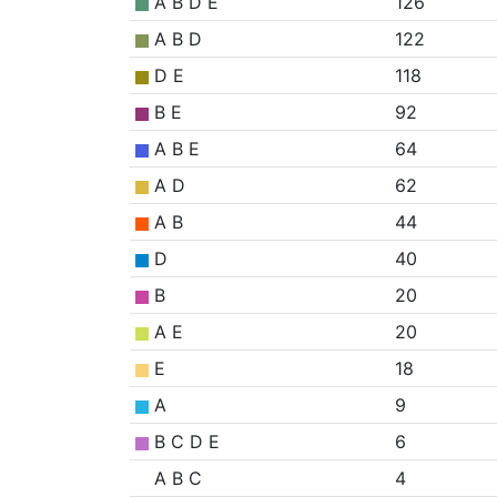
A B D E
126
A B D
122
D E
118
B E
92
A B E
64
A D
62
A B
44
D
40
B
20
A E
20
E
18
A
9
B C D E
6
A B C
4