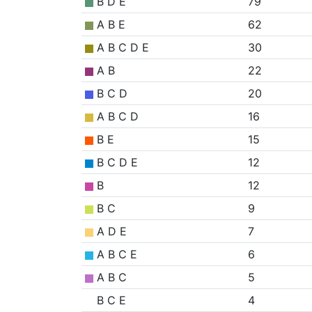
B D E
79
A B E
62
A B C D E
30
A B
22
B C D
20
A B C D
16
B E
15
B C D E
12
B
12
B C
9
A D E
7
A B C E
6
A B C
5
B C E
4