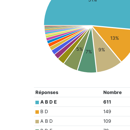
13%
5%
9%
7%
Réponses
Nombre
A B D E
611
B D
149
A B D
109