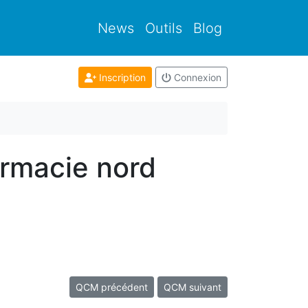
News
Outils
Blog
Inscription
Connexion
armacie nord
QCM précédent
QCM suivant