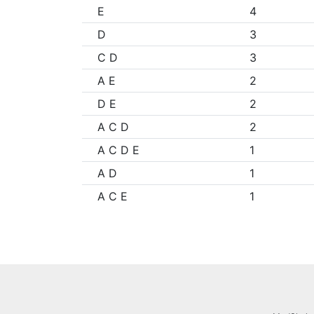
E
4
D
3
C D
3
A E
2
D E
2
A C D
2
A C D E
1
A D
1
A C E
1