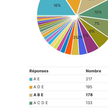
16%
10%
7%
6%
5%
3%
3%
Réponses
Nombre
A E
217
A D E
195
A B E
178
A C D E
133