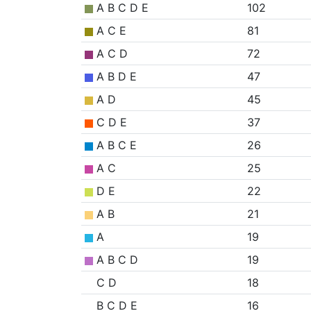
A B C D E
102
A C E
81
A C D
72
A B D E
47
A D
45
C D E
37
A B C E
26
A C
25
D E
22
A B
21
A
19
A B C D
19
C D
18
B C D E
16