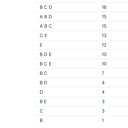
B C D
16
A B D
15
A B C
15
C E
13
E
12
B D E
10
B C E
10
B C
7
B D
4
D
4
B E
3
C
3
B
1