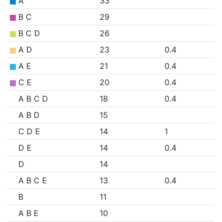
A
33
B C
29
B C D
26
A D
23
0.4
A E
21
0.4
C E
20
0.4
A B C D
18
0.4
A B D
15
C D E
14
1
D E
14
0.4
D
14
A B C E
13
0.4
B
11
A B E
10