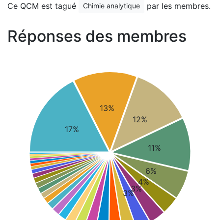
Ce QCM est tagué
par les membres.
Chimie analytique
Réponses des membres
13%
12%
17%
11%
6%
4%
3%
3%