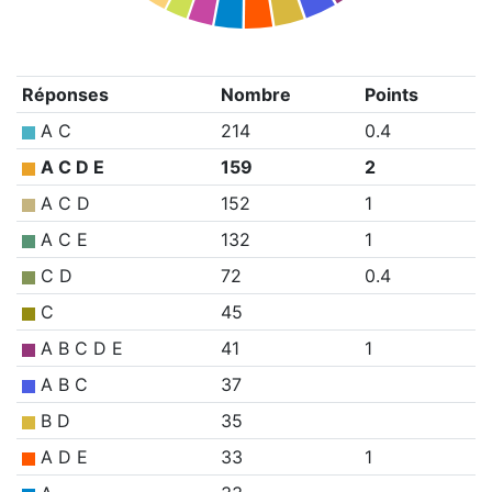
Réponses
Nombre
Points
A C
214
0.4
A C D E
159
2
A C D
152
1
A C E
132
1
C D
72
0.4
C
45
A B C D E
41
1
A B C
37
B D
35
A D E
33
1