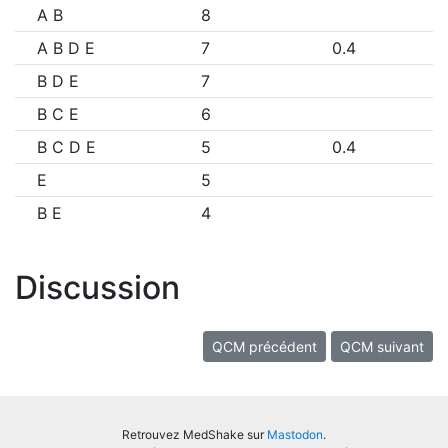
A B
8
A B D E
7
0.4
B D E
7
B C E
6
B C D E
5
0.4
E
5
B E
4
Discussion
QCM précédent
QCM suivant
Retrouvez MedShake sur
Mastodon
.