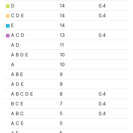
D
14
0.4
C D E
14
0.4
E
14
A C D
13
0.4
A D
11
A B D E
10
A
10
A B E
9
A D E
9
A B C D E
8
0.4
B C E
7
0.4
A B C
5
0.4
A C E
5