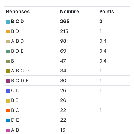
Réponses
Nombre
Points
B C D
265
2
B D
215
1
A B D
98
0.4
B D E
69
0.4
B
47
0.4
A B C D
34
1
B C D E
30
1
C D
26
1
B E
26
B C
22
1
D E
22
A B
16