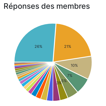
Réponses des membres
26%
21%
10%
7%
5%
3%