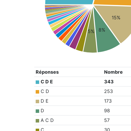
15%
8%
5%
Réponses
Nombre
C D E
343
C D
253
D E
173
D
98
A C D
57
C
30