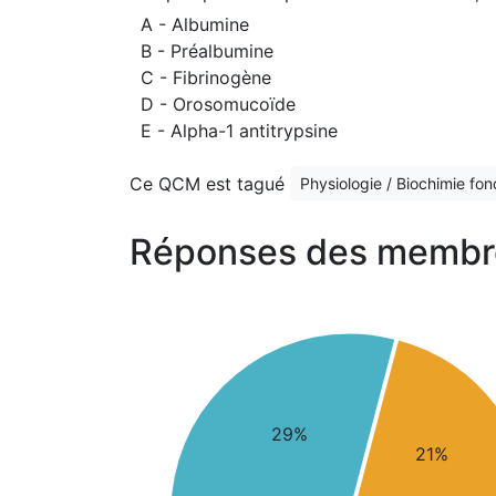
A - Albumine
B - Préalbumine
C - Fibrinogène
D - Orosomucoïde
E - Alpha-1 antitrypsine
Ce QCM est tagué
Physiologie / Biochimie fo
Réponses des membr
29%
21%