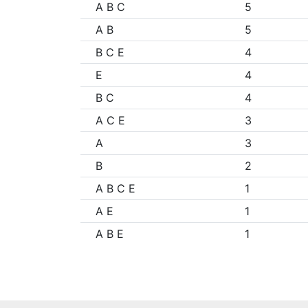
A B C
5
A B
5
B C E
4
E
4
B C
4
A C E
3
A
3
B
2
A B C E
1
A E
1
A B E
1