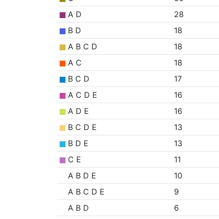
A D
28
B D
18
A B C D
18
A C
18
B C D
17
A C D E
16
A D E
16
B C D E
13
B D E
13
C E
11
A B D E
10
A B C D E
9
A B D
6