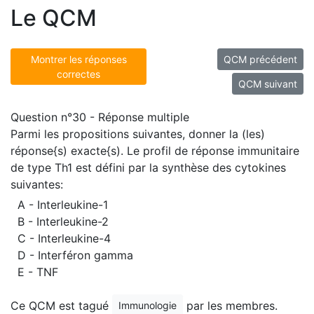
Le QCM
Montrer les réponses
QCM précédent
correctes
QCM suivant
Question n°30 - Réponse multiple
Parmi les propositions suivantes, donner la (les)
réponse{s) exacte{s). Le profil de réponse immunitaire
de type Th1 est défini par la synthèse des cytokines
suivantes:
A - Interleukine-1
B - Interleukine-2
C - Interleukine-4
D - Interféron gamma
E - TNF
Ce QCM est tagué
par les membres.
Immunologie