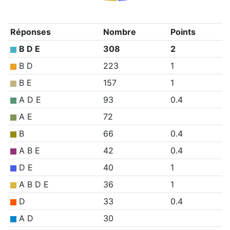
Réponses
Nombre
Points
B D E
308
2
B D
223
1
B E
157
1
A D E
93
0.4
A E
72
B
66
0.4
A B E
42
0.4
D E
40
1
A B D E
36
1
D
33
0.4
A D
30