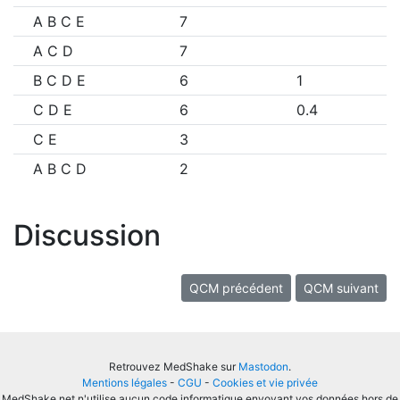
A B C E
7
A C D
7
B C D E
6
1
C D E
6
0.4
C E
3
A B C D
2
Discussion
QCM précédent
QCM suivant
Retrouvez MedShake sur
Mastodon
.
Mentions légales
-
CGU
-
Cookies et vie privée
MedShake.net n'utilise aucun code informatique envoyant vos données hors de