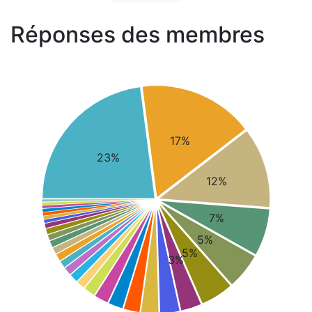
Réponses des membres
17%
23%
12%
7%
5%
5%
3%