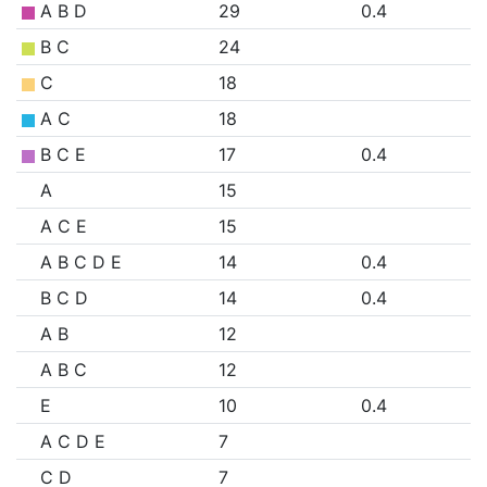
A B D
29
0.4
B C
24
C
18
A C
18
B C E
17
0.4
A
15
A C E
15
A B C D E
14
0.4
B C D
14
0.4
A B
12
A B C
12
E
10
0.4
A C D E
7
C D
7