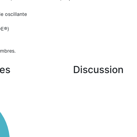
e oscillante
IDE®)
embres.
es
Discussion