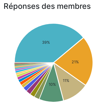
Réponses des membres
39%
21%
11%
10%