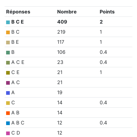
Réponses
Nombre
Points
B C E
409
2
B C
219
1
B E
117
1
B
106
0.4
A C E
23
0.4
C E
21
1
A C
21
A
19
C
14
0.4
A B
14
A B C
12
0.4
C D
12