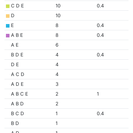
C D E
10
0.4
D
10
E
8
0.4
A B E
8
0.4
A E
6
B D E
4
0.4
D E
4
A C D
4
A D E
3
A B C E
2
1
A B D
2
B C D
1
0.4
B D
1