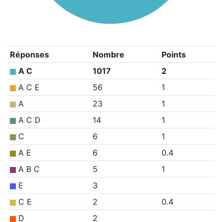
Réponses
Nombre
Points
A C
1017
2
A C E
56
1
A
23
1
A C D
14
1
C
6
1
A E
6
0.4
A B C
5
1
E
3
C E
2
0.4
D
2