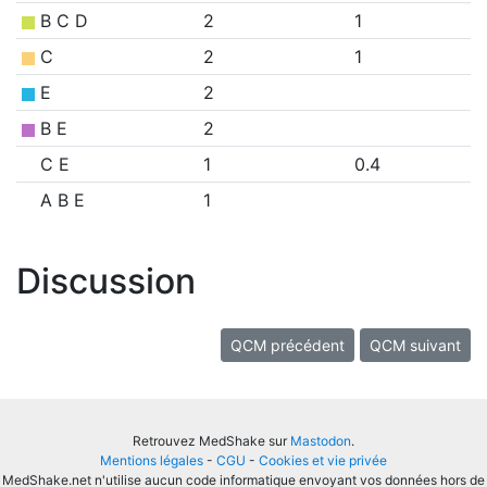
B C D
2
1
C
2
1
E
2
B E
2
C E
1
0.4
A B E
1
Discussion
QCM précédent
QCM suivant
Retrouvez MedShake sur
Mastodon
.
Mentions légales
-
CGU
-
Cookies et vie privée
MedShake.net n'utilise aucun code informatique envoyant vos données hors de