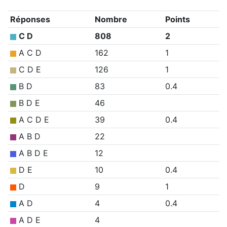
Réponses
Nombre
Points
C D
808
2
A C D
162
1
C D E
126
1
B D
83
0.4
B D E
46
A C D E
39
0.4
A B D
22
A B D E
12
D E
10
0.4
D
9
1
A D
4
0.4
A D E
4