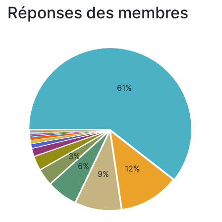
Réponses des membres
61%
3%
6%
12%
9%