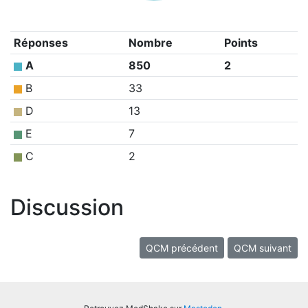
Réponses
Nombre
Points
A
850
2
B
33
D
13
E
7
C
2
Discussion
QCM précédent
QCM suivant