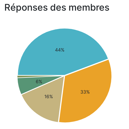
Réponses des membres
44%
6%
33%
16%