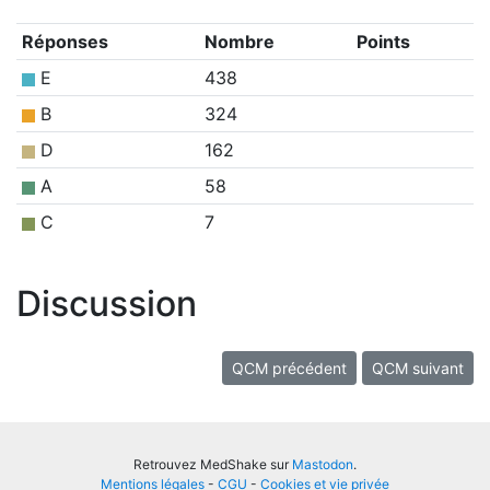
Réponses
Nombre
Points
E
438
B
324
D
162
A
58
C
7
Discussion
QCM précédent
QCM suivant
Retrouvez MedShake sur
Mastodon
.
Mentions légales
-
CGU
-
Cookies et vie privée