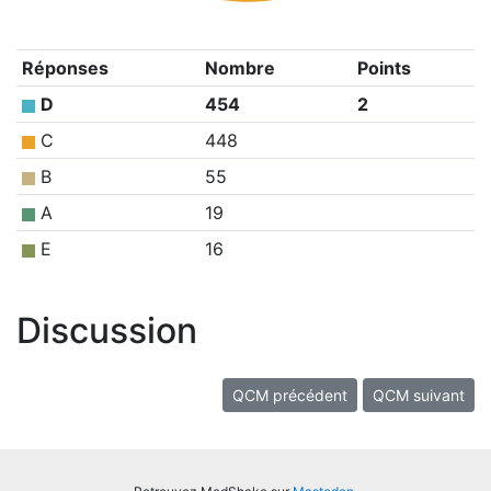
Réponses
Nombre
Points
D
454
2
C
448
B
55
A
19
E
16
Discussion
QCM précédent
QCM suivant