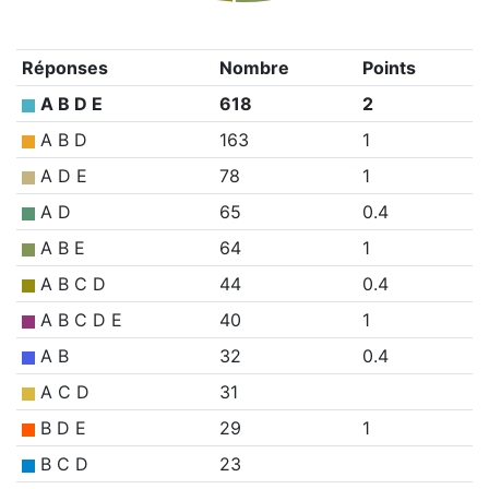
Réponses
Nombre
Points
A B D E
618
2
A B D
163
1
A D E
78
1
A D
65
0.4
A B E
64
1
A B C D
44
0.4
A B C D E
40
1
A B
32
0.4
A C D
31
B D E
29
1
B C D
23