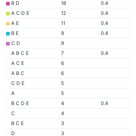
B D
18
0.4
A C D E
12
0.4
A E
11
0.4
B E
9
0.4
C D
9
A B C E
7
0.4
A C E
6
A B C
6
C D E
5
A
5
B C D E
4
0.4
C
4
B C E
3
D
3