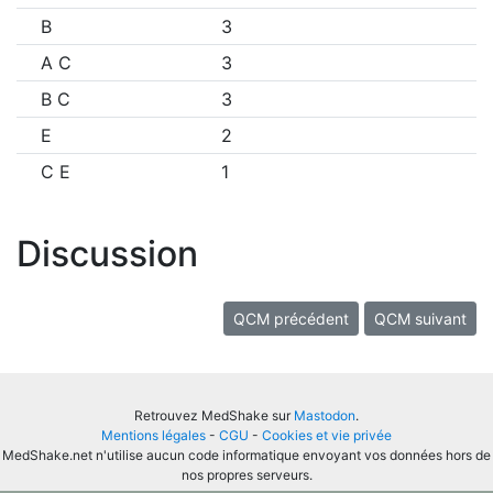
B
3
A C
3
B C
3
E
2
C E
1
Discussion
QCM précédent
QCM suivant
Retrouvez MedShake sur
Mastodon
.
Mentions légales
-
CGU
-
Cookies et vie privée
MedShake.net n'utilise aucun code informatique envoyant vos données hors de
nos propres serveurs.