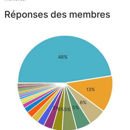
Réponses des membres
48%
13%
6%
5%
3%
3%
5%