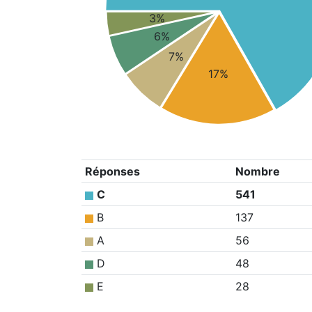
3%
6%
7%
17%
Réponses
Nombre
C
541
B
137
A
56
D
48
E
28