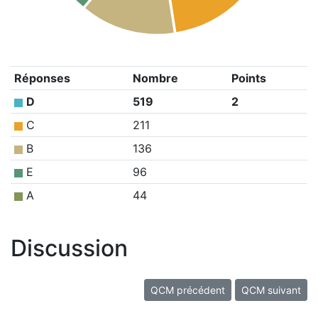
Réponses
Nombre
Points
D
519
2
C
211
B
136
E
96
A
44
Discussion
QCM précédent
QCM suivant