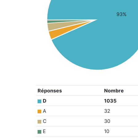
93%
Réponses
Nombre
D
1035
A
32
C
30
E
10