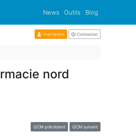
News
Outils
Blog
Inscription
Connexion
armacie nord
QCM précédent
QCM suivant