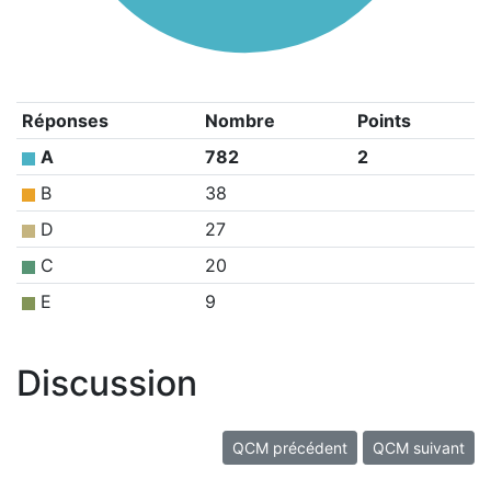
Réponses
Nombre
Points
A
782
2
B
38
D
27
C
20
E
9
Discussion
QCM précédent
QCM suivant