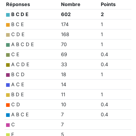
Réponses
Nombre
Points
B C D E
602
2
B C E
174
1
C D E
168
1
A B C D E
70
1
C E
69
0.4
A C D E
33
0.4
B C D
18
1
A C E
14
B D E
11
1
C D
10
0.4
A B C E
7
0.4
C
7
E
5