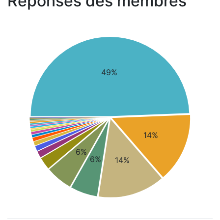
Réponses des membres
49%
14%
6%
6%
14%