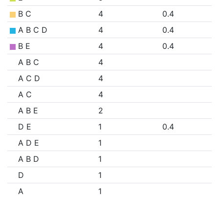
B C
4
0.4
A B C D
4
0.4
B E
4
0.4
A B C
4
A C D
4
A C
4
A B E
2
D E
1
0.4
A D E
1
A B D
1
D
1
A
1