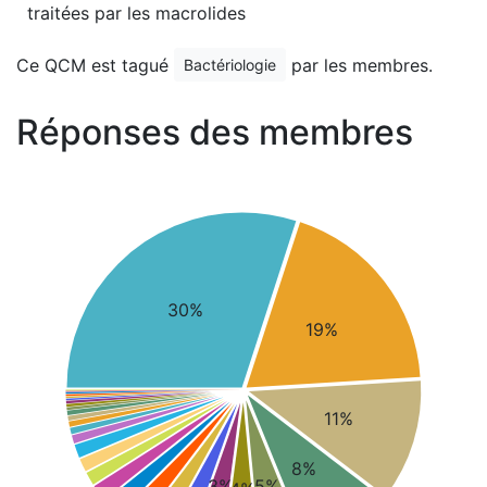
traitées par les macrolides
Ce QCM est tagué
par les membres.
Bactériologie
Réponses des membres
30%
19%
11%
8%
3%
5%