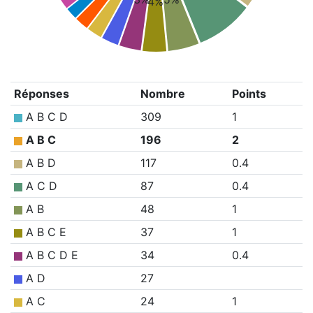
4%
Réponses
Nombre
Points
A B C D
309
1
A B C
196
2
A B D
117
0.4
A C D
87
0.4
A B
48
1
A B C E
37
1
A B C D E
34
0.4
A D
27
A C
24
1