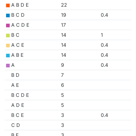
A B D E
22
B C D
19
0.4
A C D E
17
B C
14
1
A C E
14
0.4
A B E
14
0.4
A
9
0.4
B D
7
A E
6
B C D E
5
A D E
5
B C E
3
0.4
C D
3
B E
3